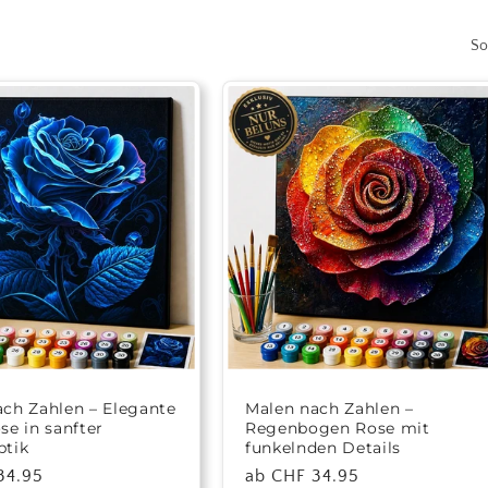
So
ch Zahlen – Elegante
Malen nach Zahlen –
se in sanfter
Regenbogen Rose mit
ptik
funkelnden Details
r
34.95
Normaler
ab CHF 34.95