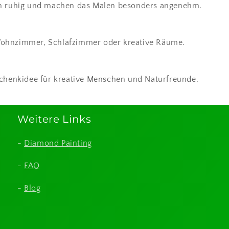
en ruhig und machen das Malen besonders angenehm.
r Wohnzimmer, Schlafzimmer oder kreative Räume.
schenkidee für kreative Menschen und Naturfreunde.
Weitere Links
-
Diamond Painting
-
FAQ
-
Blog