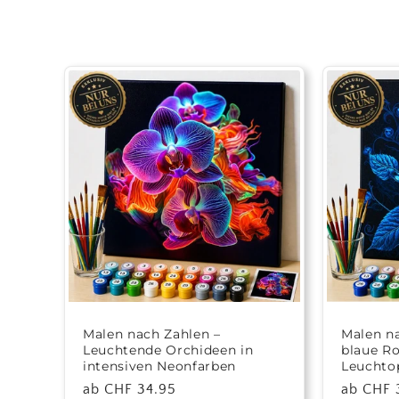
o
r
i
e
:
Malen nach Zahlen –
Malen na
Leuchtende Orchideen in
blaue Ro
intensiven Neonfarben
Leuchto
Normaler
ab CHF 34.95
Normale
ab CHF 