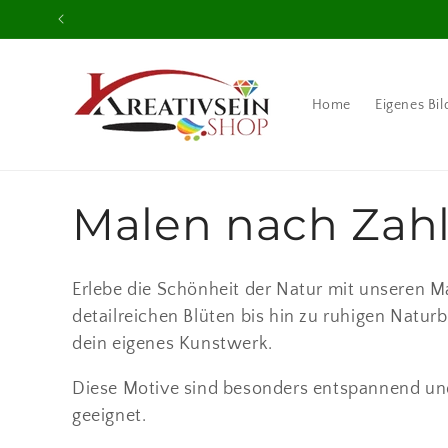
Direkt
zum
Inhalt
Home
Eigenes Bil
K
Malen nach Zah
a
Erlebe die Schönheit der Natur mit unseren 
detailreichen Blüten bis hin zu ruhigen Naturb
t
dein eigenes Kunstwerk.
e
Diese Motive sind besonders entspannend und
geeignet.
g