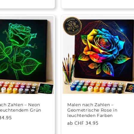
Preis
ach Zahlen – Neon
Malen nach Zahlen –
 leuchtendem Grün
Geometrische Rose in
leuchtenden Farben
r
34.95
Normaler
ab CHF 34.95
Preis