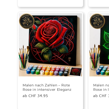
Preis
Preis
Malen nach Zahlen – Rote
Malen n
Rose in intensiver Eleganz
Rose in
Normaler
ab CHF 34.95
Normale
ab CHF 
Preis
Preis